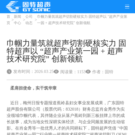
首
新闻
公司
巾帼力量筑就超声切割硬核实力 固特超声以 “超声产业第
>
>
>
页
中心
动态
一园 + 超声技术研究院” 创新领航
巾帼力量筑就超声切割硬核实力 固
特超声以 “超声产业第一园 + 超声
技术研究院” 创新领航
发布时间：2026.03.25
阅读量：1153
作者：固特
柔肩担使命，实干筑华章
近日，梅州日报专题报道蕉岭县妇女事业发展成果，广东固特
超声股份有限公司（股票代码：
832018
）财务总监肖金秀作为实
业领域巾帼代表，其伴随企业从落户蕉岭到新三板挂牌上市的成
长故事，成为当地女性深耕实体经济、与企业同频发展的生动缩
影。在肖金秀等一批优秀人才的共同耕耘下，固特超声凭借
“
中国
超声产业第一园
”“
行业唯一超声技术研究院
”“
超声波切割刀
OEM/