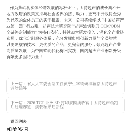
作为蕉岭县实体经济发展的标杆企业，固特超声的成长离不开
地方政府的政策支持与社会各界的携手助力，更离不开以肖金秀
为代表的全体员工的实干担当。未来，公司将继续以
“
中国超声产
业第一园
”“
行业唯一超声技术研究院
”“
超声波切割刀
OEM/ODM
全链路定制能力
”
为核心依托，持续加大研发投入，深化全产业链
布局，优化定制服务体系，充分发挥巾帼创新力量与全员智慧，
以更硬核的技术、更优质的产品、更完善的服务，领跑超声产业
高质量发展，为中国式现代化梅州实践、国内超声产业创新升级
贡献更多固特力量！
上一篇：省人大常委会副主任黄宁生率调研组莅临固特超声
调研指导
下一篇：2026 TCT 亚洲 3D 打印展圆满收官｜固特超声领跑
后处理赛道，满载硕果启新程
返回列表
相关资讯