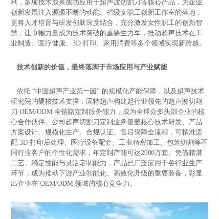
利，多项技术成果成功应用于超声波切割刀等核心产品，为企业
创新发展注入源源不断的动能。省级女职工创新工作室的落地，
更将人才培育与研发创新深度结合，充分激发女性职工的创新智
慧，让巾帼力量成为技术突破的重要生力军，推动超声技术在工
业制造、医疗健康、
3D
打印、家用消费等多个领域实现新跨越。
技术创新的价值，最终落脚于市场应用与产业赋能
依托
“
中国超声产业第一园
”
的规模化产能保障，以及超声技术
研究院的硬核技术支撑，固特超声构建起行业领先的超声波切割
刀
OEM/ODM
全链路定制服务能力，成为全球众多头部企业的核
心合作伙伴。公司超声切割刀定制业务覆盖核心技术研发、产品
方案设计、规模化生产、合规认证、售后保障全流程，可精准适
配
3D
打印后处理、医疗设备配套、工业精密加工、包装切割等不
同行业客户的个性化需求，年定制产能
可
达
2000
万套。凭借精湛
工艺、稳定性能与灵活定制能力，产品已广泛应用于各行业生产
环节，成为推动下游产业智能化、高效化升级的重要装备，彰显
出企业在
OEM/ODM
领域的核心竞争力。