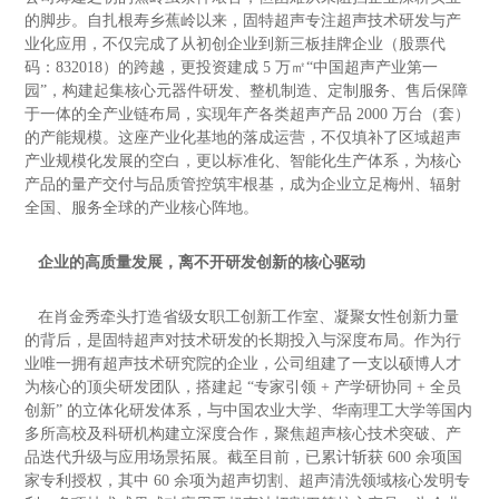
的脚步。自扎根寿乡蕉岭以来，固特超声专注超声技术研发与产
业化应用，不仅完成了从初创企业到新三板挂牌企业（股票代
码：
832018
）的跨越，更投资建成
5
万㎡
“
中国超声产业第一
园
”
，构建起集核心元器件研发、整机制造、定制服务、售后保障
于一体的全产业链布局，实现年产各类超声产品
2000
万台（套）
的产能规模。这座产业化基地的落成运营，不仅填补了区域超声
产业规模化发展的空白，更以标准化、智能化生产体系，为核心
产品的量产交付与品质管控筑牢根基，成为企业立足梅州、辐射
全国、服务全球的产业核心阵地。
企业的高质量发展，离不开研发创新的核心驱动
在肖金秀牵头打造省级女职工创新工作室、凝聚女性创新力量
的背后，是固特超声对技术研发的长期投入与深度布局。作为行
业唯一拥有超声技术研究院的企业，公司组建了一支以硕博人才
为核心的顶尖研发团队，搭建起
“
专家引领
+
产学研协同
+
全员
创新
”
的立体化研发体系，与中国农业大学、华南理工大学等国内
多所高校及科研机构建立深度合作，聚焦超声核心技术突破、产
品迭代升级与应用场景拓展。截至目前，已累计斩获
600
余项国
家专利授权，其中
60
余项为超声切割、超声清洗领域核心发明专