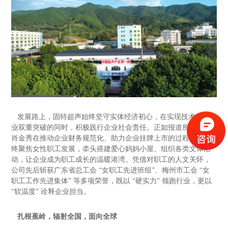
发展路上，固特超声始终坚守实体经济初心，在实现技术与产
业双重突破的同时，积极践行企业社会责任。正如报道所展现，
肖金秀在推动企业财务规范化、助力企业挂牌上市的过程中，始
终聚焦女性职工发展，牵头搭建爱心妈妈小屋、组织各类文体活
动，让企业成为职工成长的温暖港湾。凭借对职工的人文关怀，
公司先后斩获广东省总工会
“
女职工先进班组
”
、梅州市工会
“
女
职工工作先进集体
”
等多项荣誉，既以
“
硬实力
”
领跑行业，更以
“
软温度
”
诠释企业担当。
扎根蕉岭，辐射全国，面向全球