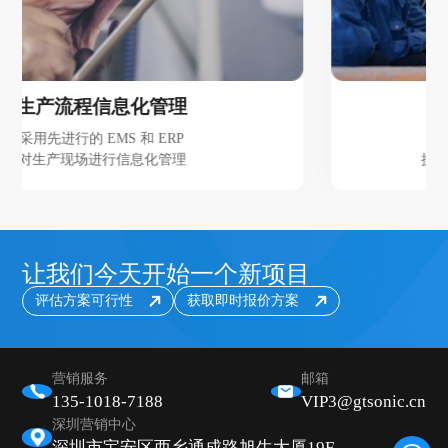
管理
全员培训提升技
 ERP
定期进行全面的员工培
化管理
提高全体员工的质量意识和
让我们今天开始一个新项目
评估方案可行性
获取即时报价方案
营销服务
邮箱
135-1018-7188
VIP3@gtsonic.cn
深圳营销中心
深圳市宝安区西乡通成路旭生大厦19F