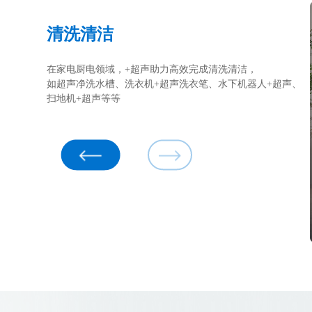
清洗清洁
萃取混匀
防垢除垢
物料制备
超声新应用场景
在家电厨电领域，+超声助力高效完成清洗清洁，
利用超声波特有的萃取、混匀、乳化等功能，对于养生
利用超声波的空化效应、微射流、机械振动等作用，
在新能源领域，正负极材料的制备过程中，在自动化设备中
运用高频震动、雾化加湿、空化效应等机理，提出+超声
如超声净洗水槽、洗衣机+超声洗衣笔、水下机器人+超声、
破壁母婴护理等领域
达成管道房屋除垢、防沉积、驱离/防止海洋生物生长等效
+超声创新，将提质增效、节能环保。
创新解决方案，实现固态散热、微雕修型、空气清新、 果蔬
扫地机+超声等等
果。
保鲜等目的
空调+