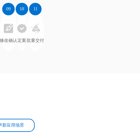
09
10
11
修改确认
定案
批量交付
声新应用场景