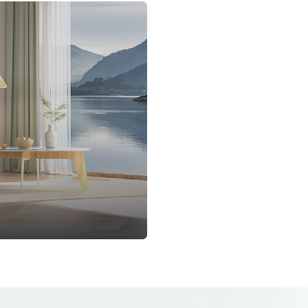
冰箱+超声应用
养生壶
洗