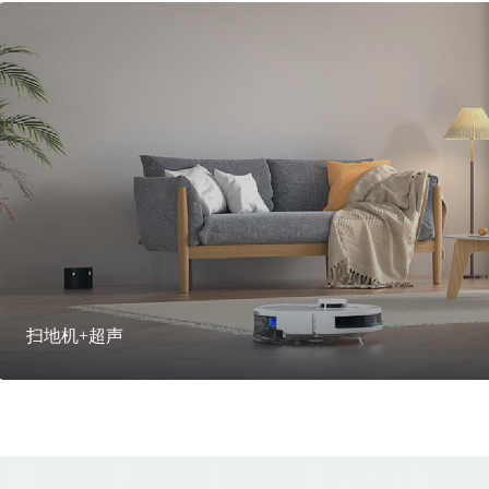
超声应用
养生壶+超声运用
新能源材料制备
水下机器人超声场景
冷凝器防除垢