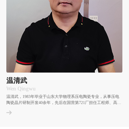
温清武
Wen Qingwu
温清武，1983年毕业于山东大学物理系压电陶瓷专业，从事压电
陶瓷晶片研制开发40余年，先后在国营第721厂担任工程师、高级
工程师， 江南电器件有限公司技术部经理，1996年12月辞职创
业，2018年5月起担任固特电陶项目技术负责人。