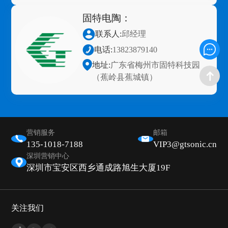
固特电陶：
联系人:
邱经理
电话:
13823879140
地址:
广东省梅州市固特科技园
（蕉岭县蕉城镇）
营销服务
邮箱
135-1018-7188
VIP3@gtsonic.cn
深圳营销中心
深圳市宝安区西乡通成路旭生大厦19F
关注我们