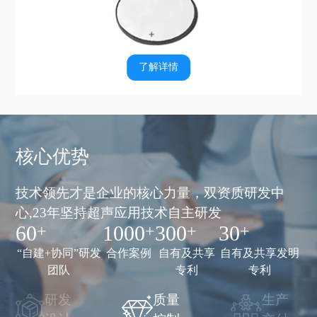
了解详情
核心优势
技术领先才是企业的核心力量，双资质研发中
心,
23年坚持超声应用技术自主研发
60
1000
300
30
“自建+协同”研发
合作案例
自有及共享
自有及共享发明
团队
专利
专利
研发
质量
生产