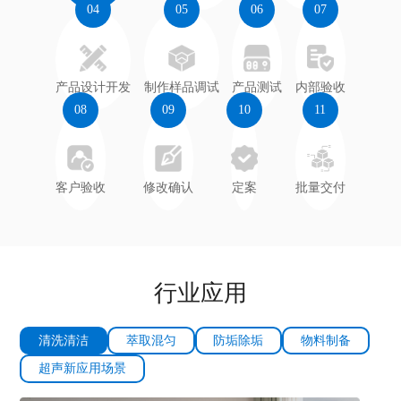
04
05
06
07
产品设计开发
制作样品调试
产品测试
内部验收
08
09
10
11
客户验收
修改确认
定案
批量交付
行业应用
清洗清洁
萃取混匀
防垢除垢
物料制备
超声新应用场景