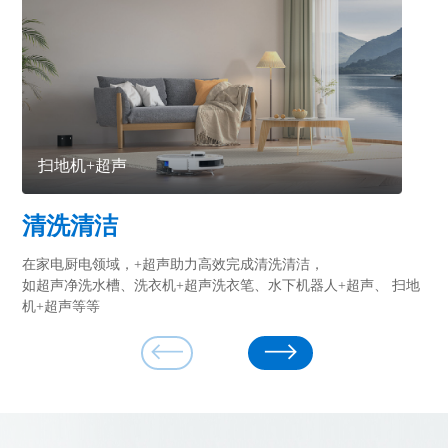
水下机器人超声场景
养生壶+超声运用
冷凝器防除垢
新能源材料制备
冰箱+超声应用
清洗清洁
萃取混匀
防垢除垢
物料制备
超声新应用场景
在家电厨电领域，+超声助力高效完成清洗清洁，
利用超声波特有的萃取、混匀、乳化等功能，对于养生
利用超声波的空化效应、微射流、机械振动等作用，
在新能源领域，正负极材料的制备过程中，在自动化设备中
运用高频震动、雾化加湿、空化效应等机理，提出+超声
如超声净洗水槽、洗衣机+超声洗衣笔、水下机器人+超声、 扫地
破壁母婴护理等领域
达成管道房屋除垢、防沉积、驱离/防止海洋生物生长等效果。
+超声创新，将提质增效、节能环保。
创新解决方案，实现固态散热、微雕修型、空气清新、 果蔬保鲜
机+超声等等
等目的